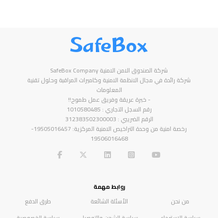
SafeBox
شركة الصندوق الامن الامنية SafeBox Company
شركة رائدة في مجال الانظمة الامنية وكاميرات المراقبة وحلول تقنية
المعلومات
- خبرة عريقة وفريق عمل طموح!!
رقم السجل التجاري : 1010580485
الرقم الضريبي : 312383502300003
رخصة امنية من وحدة التراخيص الامنية المركزية: 19505016457-
19506016468
روابط مهمة
من نحن
الأسئلة الشائعة
طرق الدفع
سياسة الاسترجاع
سياسة الشحن والتوصيل
سياسة الخصوصية