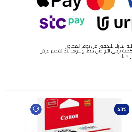
ية الشراء للتحقق من توفر المخزون.
تج بقيمة 0 ريال او نفاذ الكمية يرجى التواصل معنا وسوف يتم تقديم عرض
 بديل.
37%
43%