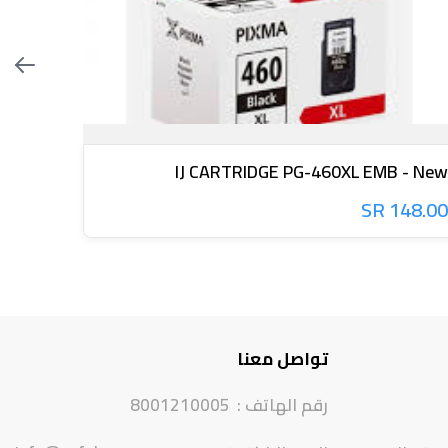
0 EMB
IJ CARTRIDGE PG-460XL EMB - New
12.59 SR
148.00 SR
تواصل معنا
رقم الهاتف :
8001210005