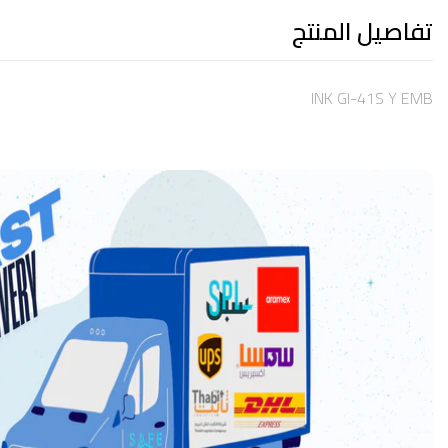
تفاصيل المنتج
INK GI-41S Y EMB