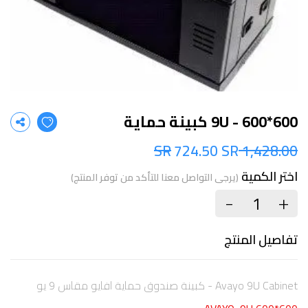
600*600 - 9U كبينة حماية
724.50 SR
1,428.00 SR
اختر الكمية
(يرجى التواصل معنا للتأكد من توفر المنتج)
+
-
تفاصيل المنتج
Avayo 9U Cabinet - كبينة صندوق حماية افايو مقاس 9 يو