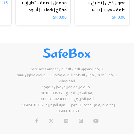
وصول ذكي | تطبيق +
محمول | بصمة + تطبيق +
1.15 SR
كلمة + RFID | Tuya
مفتاح | TTlock | أسود
0.00 SR
0.00 SR
SafeBox
شركة الصندوق الامن الامنية SafeBox Company
شركة رائدة في مجال الانظمة الامنية وكاميرات المراقبة وحلول تقنية
المعلومات
- خبرة عريقة وفريق عمل طموح!!
رقم السجل التجاري : 1010580485
الرقم الضريبي : 312383502300003
رخصة امنية من وحدة التراخيص الامنية المركزية: 19505016457-
19506016468