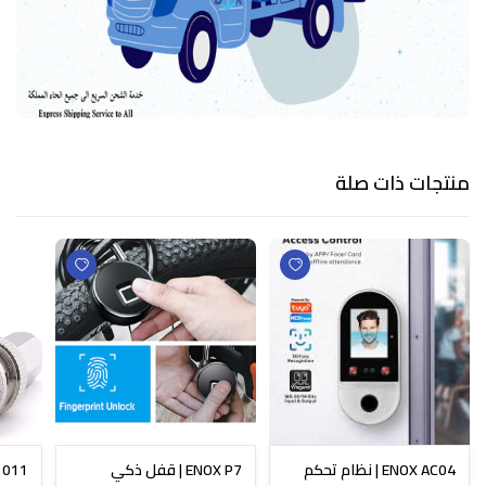
منتجات ذات صلة
ENOX AC04 | نظام تحكم
ENOX P7 | قفل ذكي
N-1011