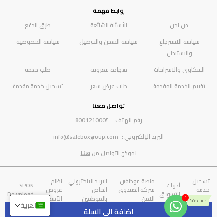
روابط مهمة
من نحن
الأسئلة الشائعة
طرق الدفع
سياسة الاسترجاع
سياسة الشحن والتوصيل
سياسة الخصوصية
والاستبدال
الشكاوي والاقتراحات
شهادة معروف
طلب خدمة
تقييم الخدمة المقدمة
طلب عرض سعر
تسجيل خدمة مقدمة
تواصل معنا
رقم الهاتف :
8001210005
البريد الإلكتروني :
info@safeboxgroup.com
نموذج التواصل من
هنا
تسجيل
منصة موظفين
البريد الالكتروني
نظام
أدوات
SPON
خدمة
شركة الصندوق
الخاص
عروض
التسويق
Download
مقدمة
الامن
بالموظفين
الأسعار
العربية
اضافة الى السلة
© Copyright 2025
شركة الصندوق الامن