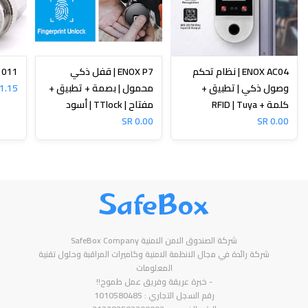
ENOX AC04 | نظام تحكم
ENOX P7 | قفل ذكي
N-1011
وصول ذكي | تطبيق +
محمول | بصمة + تطبيق +
1.15 SR
كلمة + RFID | Tuya
مفتاح | TTlock | أسود
0.00 SR
0.00 SR
SafeBox
شركة الصندوق الامن الامنية SafeBox Company
شركة رائدة في مجال الانظمة الامنية وكاميرات المراقبة وحلول تقنية
المعلومات
- خبرة عريقة وفريق عمل طموح!!
رقم السجل التجاري : 1010580485