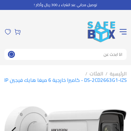
توصيل مجاني عند الشراء بـ 300 ريال وأكثر !
الرئيسية
الفئات
/
/
DS-2CD2663G1-IZS - كاميرا خارجية 6 ميغا هايك فيجين IP