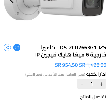
DS-2CD2663G1-IZS - كاميرا
خارجية 6 ميغا هايك فيجين IP
954.50 SR
1,428.00 SR
اختر الكمية
(يرجى التواصل معنا للتأكد من توفر المنتج)
+
-
تفاصيل المنتج