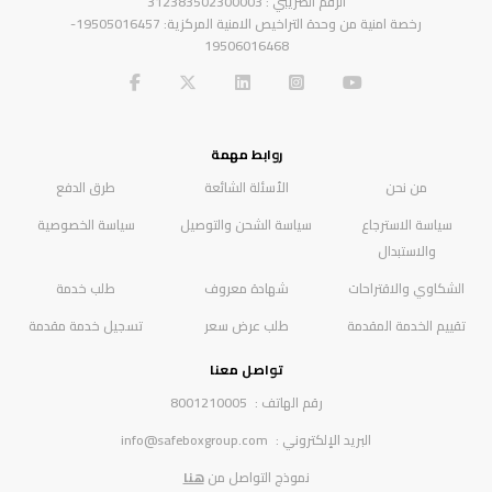
الرقم الضريبي : 312383502300003
رخصة امنية من وحدة التراخيص الامنية المركزية: 19505016457-
19506016468
روابط مهمة
من نحن
الأسئلة الشائعة
طرق الدفع
سياسة الاسترجاع
سياسة الشحن والتوصيل
سياسة الخصوصية
والاستبدال
الشكاوي والاقتراحات
شهادة معروف
طلب خدمة
تقييم الخدمة المقدمة
طلب عرض سعر
تسجيل خدمة مقدمة
تواصل معنا
رقم الهاتف :
8001210005
البريد الإلكتروني :
info@safeboxgroup.com
نموذج التواصل من
هنا