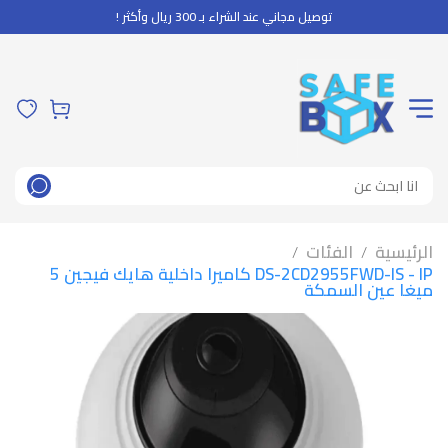
توصيل مجاني عند الشراء بـ 300 ريال وأكثر !
الرئيسية
الفئات
/
/
DS-2CD2955FWD-IS - IP كاميرا داخلية هايك فيجين 5
ميغا عين السمكة