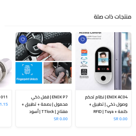
منتجات ذات صلة
ENOX AC04 | نظام تحكم
ENOX P7 | قفل ذكي
N-1011
وصول ذكي | تطبيق +
محمول | بصمة + تطبيق +
1.15 SR
كلمة + RFID | Tuya
مفتاح | TTlock | أسود
0.00 SR
0.00 SR