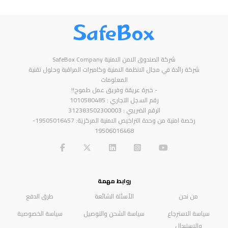
SafeBox
شركة الصندوق الامن الامنية SafeBox Company
شركة رائدة في مجال الانظمة الامنية وكاميرات المراقبة وحلول تقنية
المعلومات
- خبرة عريقة وفريق عمل طموح!!
رقم السجل التجاري : 1010580485
الرقم الضريبي : 312383502300003
رخصة امنية من وحدة التراخيص الامنية المركزية: 19505016457-
19506016468
روابط مهمة
من نحن
الأسئلة الشائعة
طرق الدفع
سياسة الاسترجاع
سياسة الشحن والتوصيل
سياسة الخصوصية
والاستبدال