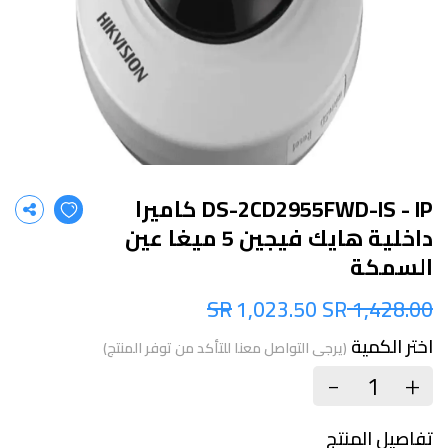
DS-2CD2955FWD-IS - IP كاميرا
داخلية هايك فيجين 5 ميغا عين
السمكة
1,023.50 SR
1,428.00 SR
اختر الكمية
(يرجى التواصل معنا للتأكد من توفر المنتج)
+
-
تفاصيل المنتج