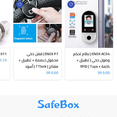
ENOX AC04 | نظام تحكم
ENOX P7 | قفل ذكي
N-1011
وصول ذكي | تطبيق +
محمول | بصمة + تطبيق +
1.15 SR
كلمة + RFID | Tuya
مفتاح | TTlock | أسود
0.00 SR
0.00 SR
SafeBox