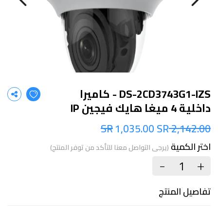
DS-2CD3743G1-IZS - كاميرا
داخلية 4 ميغا هايك فيجين IP
1,035.00 SR
2,142.00 SR
اختر الكمية
(يرجى التواصل معنا للتأكد من توفر المنتج)
+
-
تفاصيل المنتج