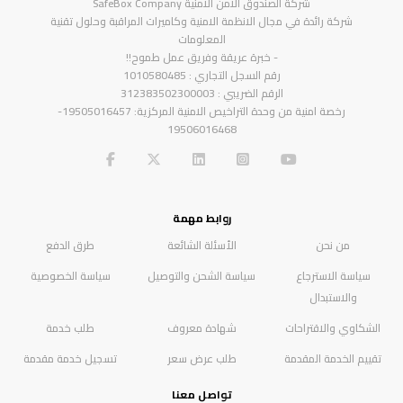
شركة الصندوق الامن الامنية SafeBox Company
شركة رائدة في مجال الانظمة الامنية وكاميرات المراقبة وحلول تقنية
المعلومات
- خبرة عريقة وفريق عمل طموح!!
رقم السجل التجاري : 1010580485
الرقم الضريبي : 312383502300003
رخصة امنية من وحدة التراخيص الامنية المركزية: 19505016457-
19506016468
روابط مهمة
من نحن
الأسئلة الشائعة
طرق الدفع
سياسة الاسترجاع
سياسة الشحن والتوصيل
سياسة الخصوصية
والاستبدال
الشكاوي والاقتراحات
شهادة معروف
طلب خدمة
تقييم الخدمة المقدمة
طلب عرض سعر
تسجيل خدمة مقدمة
تواصل معنا