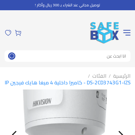
توصيل مجاني عند الشراء بـ 300 ريال وأكثر !
الرئيسية
الفئات
/
/
DS-2CD3743G1-IZS - كاميرا داخلية 4 ميغا هايك فيجين IP