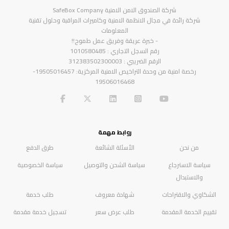
شركة الصندوق الامن الامنية SafeBox Company
شركة رائدة في مجال الانظمة الامنية وكاميرات المراقبة وحلول تقنية
المعلومات
- خبرة عريقة وفريق عمل طموح!!
رقم السجل التجاري : 1010580485
الرقم الضريبي : 312383502300003
رخصة امنية من وحدة التراخيص الامنية المركزية: 19505016457-
19506016468
روابط مهمة
من نحن
الأسئلة الشائعة
طرق الدفع
سياسة الاسترجاع
سياسة الشحن والتوصيل
سياسة الخصوصية
والاستبدال
الشكاوي والاقتراحات
شهادة معروف
طلب خدمة
تقييم الخدمة المقدمة
طلب عرض سعر
تسجيل خدمة مقدمة