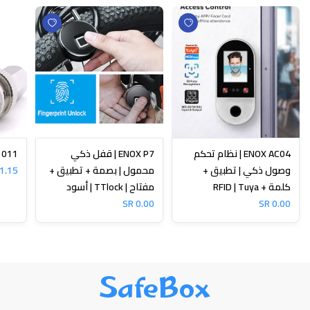
ENOX AC04 | نظام تحكم
ENOX P7 | قفل ذكي
N-1011
وصول ذكي | تطبيق +
محمول | بصمة + تطبيق +
1.15 SR
كلمة + RFID | Tuya
مفتاح | TTlock | أسود
0.00 SR
0.00 SR
SafeBox