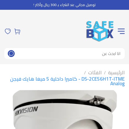
توصيل مجاني عند الشراء بـ 300 ريال وأكثر !
الرئيسية
الفئات
/
/
DS-2CE56H1T-ITME - كاميرا داخلية 5 ميغا هايك فيجن
Analog