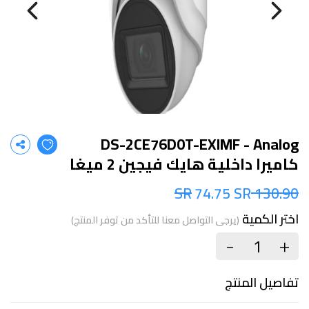
DS-2CE76D0T-EXIMF - Analog
كاميرا داخلية هايك فيجين 2 ميغا
74.75 SR
130.90 SR
اختر الكمية
(يرجى التواصل معنا للتأكد من توفر المنتج)
+
-
تفاصيل المنتج