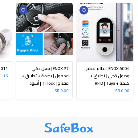
ENOX AC04 | نظام تحكم
ENOX P7 | قفل ذكي
N-1011
وصول ذكي | تطبيق +
محمول | بصمة + تطبيق +
1.15 SR
كلمة + RFID | Tuya
مفتاح | TTlock | أسود
0.00 SR
0.00 SR
SafeBox