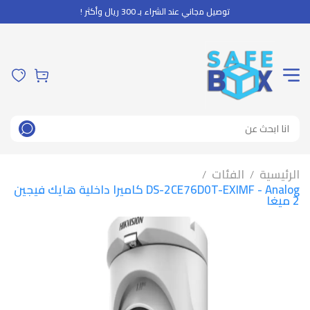
توصيل مجاني عند الشراء بـ 300 ريال وأكثر !
الرئيسية
الفئات
/
/
DS-2CE76D0T-EXIMF - Analog كاميرا داخلية هايك فيجين
2 ميغا