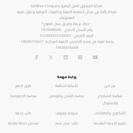
شركة الصندوق الامن الامنية SafeBox Company
شركة رائدة في مجال الانظمة الامنية وكاميرات المراقبة وحلول تقنية
المعلومات
- خبرة عريقة وفريق عمل طموح!!
رقم السجل التجاري : 1010580485
الرقم الضريبي : 312383502300003
رخصة امنية من وحدة التراخيص الامنية المركزية: 19505016457-
19506016468
روابط مهمة
من نحن
الأسئلة الشائعة
طرق الدفع
سياسة الاسترجاع
سياسة الشحن والتوصيل
سياسة الخصوصية
والاستبدال
الشكاوي والاقتراحات
شهادة معروف
طلب خدمة
تقييم الخدمة المقدمة
طلب عرض سعر
تسجيل خدمة مقدمة