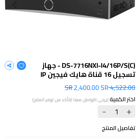
DS-7716NXI-I4/16P/S(C) - جهاز
تسجيل 16 قناة هايك فيجين IP
2,400.00 SR
4,522.00 SR
اختر الكمية
(يرجى التواصل معنا للتأكد من توفر المنتج)
+
-
تفاصيل المنتج