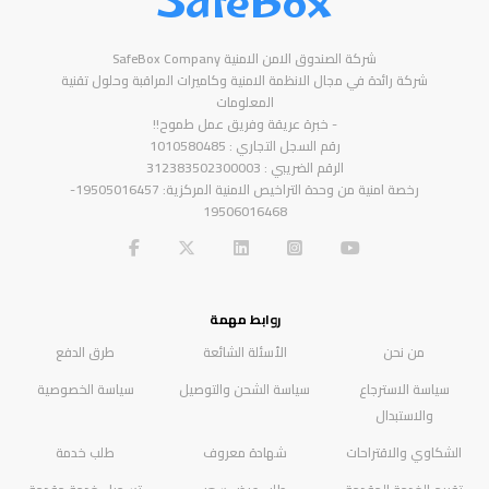
SafeBox
شركة الصندوق الامن الامنية SafeBox Company
شركة رائدة في مجال الانظمة الامنية وكاميرات المراقبة وحلول تقنية
المعلومات
- خبرة عريقة وفريق عمل طموح!!
رقم السجل التجاري : 1010580485
الرقم الضريبي : 312383502300003
رخصة امنية من وحدة التراخيص الامنية المركزية: 19505016457-
19506016468
روابط مهمة
من نحن
الأسئلة الشائعة
طرق الدفع
سياسة الاسترجاع
سياسة الشحن والتوصيل
سياسة الخصوصية
والاستبدال
الشكاوي والاقتراحات
شهادة معروف
طلب خدمة