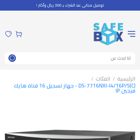
توصيل مجاني عند الشراء بـ 300 ريال وأكثر !
الرئيسية
الفئات
/
/
DS-7716NXI-I4/16P/S(C) - جهاز تسجيل 16 قناة هايك
فيجين IP