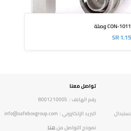
CON-1011 وصلة
CON-1012 
1.15 SR
1.15 SR
تواصل معنا
رقم الهاتف :
8001210005
استبدال
البريد الإلكتروني :
info@safeboxgroup.com
نموذج التواصل من
هنا