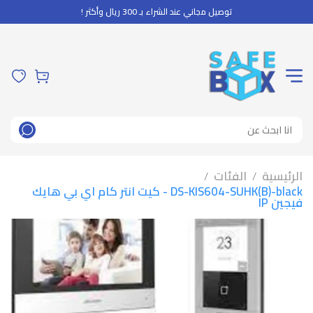
توصيل مجاني عند الشراء بـ 300 ريال وأكثر !
الرئيسية
الفئات
/
/
DS-KIS604-SUHK(B)-black - كيت انتر كام اي بي هايك
فيجين IP