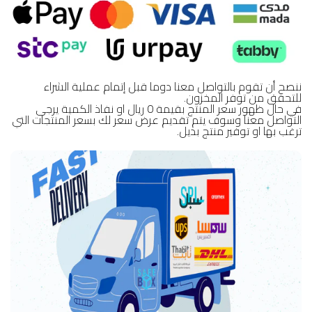
ننصح أن تقوم بالتواصل معنا دوما قبل إتمام عملية الشراء
للتحقق من توفر المخزون.
في حال ظهور سعر المنتج بقيمة 0 ريال او نفاذ الكمية يرجى
التواصل معنا وسوف يتم تقديم عرض سعر لك بسعر المنتجات التي
ترغب بها او توفير منتج بديل.