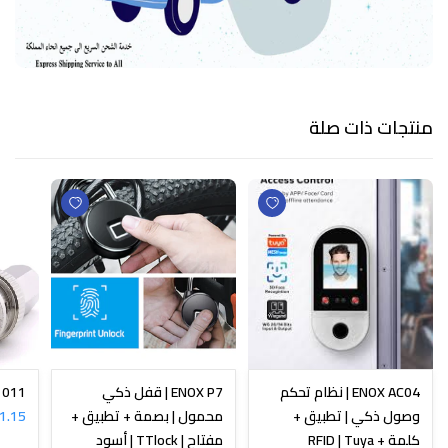
منتجات ذات صلة
ENOX AC04 | نظام تحكم
ENOX P7 | قفل ذكي
N-1011
وصول ذكي | تطبيق +
محمول | بصمة + تطبيق +
1.15 SR
كلمة + RFID | Tuya
مفتاح | TTlock | أسود