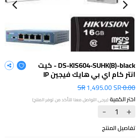
DS-KIS604-SUHK(B)-black - كيت
انتر كام اي بي هايك فيجين IP
1,495.00 SR
0.00 SR
اختر الكمية
(يرجى التواصل معنا للتأكد من توفر المنتج)
+
-
تفاصيل المنتج