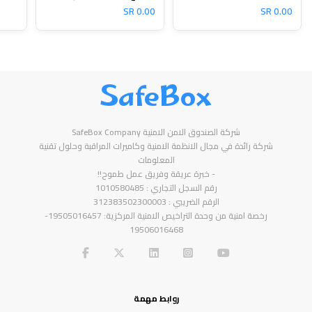
0.00 SR
0.00 SR
SafeBox
شركة الصندوق الامن الامنية SafeBox Company
شركة رائدة في مجال الانظمة الامنية وكاميرات المراقبة وحلول تقنية
المعلومات
- خبرة عريقة وفريق عمل طموح!!
رقم السجل التجاري : 1010580485
الرقم الضريبي : 312383502300003
رخصة امنية من وحدة التراخيص الامنية المركزية: 19505016457-
19506016468
روابط مهمة