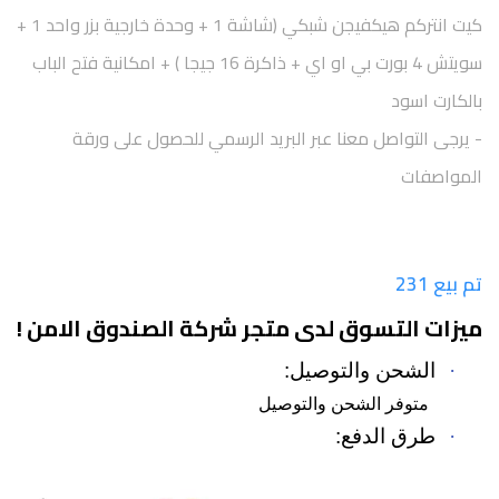
كيت انتركم هيكفيجن شبكي (شاشة 1 + وحدة خارجية بزر واحد 1 +
سويتش 4 بورت بي او اي + ذاكرة 16 جيجا ) + امكانية فتح الباب
بالكارت اسود
- يرجى التواصل معنا عبر البريد الرسمي للحصول على ورقة
المواصفات
تم بيع 231
ميزات التسوق لدى متجر شركة الصندوق الامن !
·
الشحن والتوصيل:
متوفر الشحن والتوصيل
·
طرق الدفع: