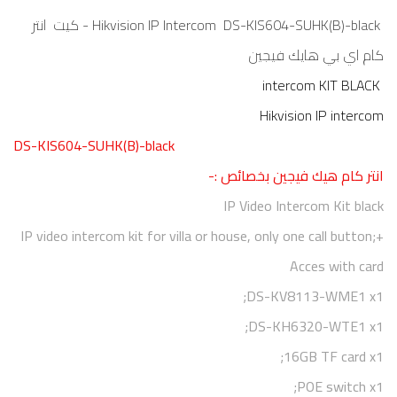
Hikvision IP Intercom DS-KIS604-SUHK(B)-black - كيت انتر
كام اي بي هايك فيجين
intercom KIT BLACK
Hikvision IP intercom
DS-KIS604-SUHK(B)-black
انتر كام هيك فيجين بخصائص :-
IP Video Intercom Kit black
IP video intercom kit for villa or house, only one call button;+
Acces with card
DS-KV8113-WME1 x1;
DS-KH6320-WTE1 x1;
16GB TF card x1;
POE switch x1;