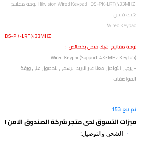
Hikvision Wired Keypad DS-PK-LRT(433MHZ لوحة مفاتيح
هيك فيجن
Wired Keypad
DS-PK-LRT(433MHZ
لوحة مفاتيح هيك فيجن بخصائص-:
Wired Keypad(Support 433MHz Keyfob)
- يرجى التواصل معنا عبر البريد الرسمي للحصول على ورقة
المواصفات
تم بيع 153
ميزات التسوق لدى متجر شركة الصندوق الامن !
·
الشحن والتوصيل: