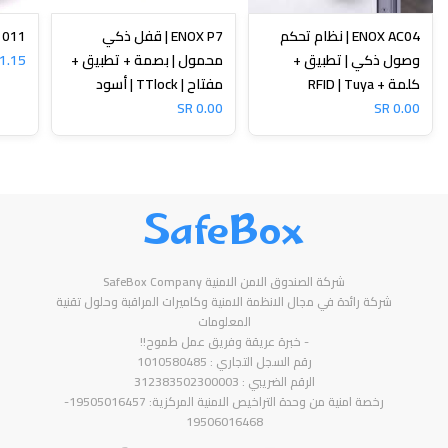
ENOX AC04 | نظام تحكم
ENOX P7 | قفل ذكي
N-1011
وصول ذكي | تطبيق +
محمول | بصمة + تطبيق +
1.15 SR
كلمة + RFID | Tuya
مفتاح | TTlock | أسود
0.00 SR
0.00 SR
SafeBox
شركة الصندوق الامن الامنية SafeBox Company
شركة رائدة في مجال الانظمة الامنية وكاميرات المراقبة وحلول تقنية
المعلومات
- خبرة عريقة وفريق عمل طموح!!
رقم السجل التجاري : 1010580485
الرقم الضريبي : 312383502300003
رخصة امنية من وحدة التراخيص الامنية المركزية: 19505016457-
19506016468