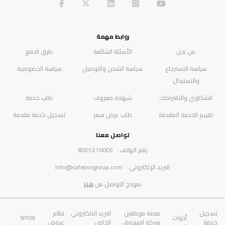
روابط مهمة
من نحن
الأسئلة الشائعة
طرق الدفع
سياسة الاسترجاع
سياسة الشحن والتوصيل
سياسة الخصوصية
والاستبدال
الشكاوي والاقتراحات
شهادة معروف
طلب خدمة
تقييم الخدمة المقدمة
طلب عرض سعر
تسجيل خدمة مقدمة
تواصل معنا
رقم الهاتف :
8001210005
البريد الإلكتروني :
info@safeboxgroup.com
نموذج التواصل من
هنا
تسجيل
منصة موظفين
البريد الالكتروني
نظام
أدوات
SPON
خدمة
شركة الصندوق
الخاص
عروض