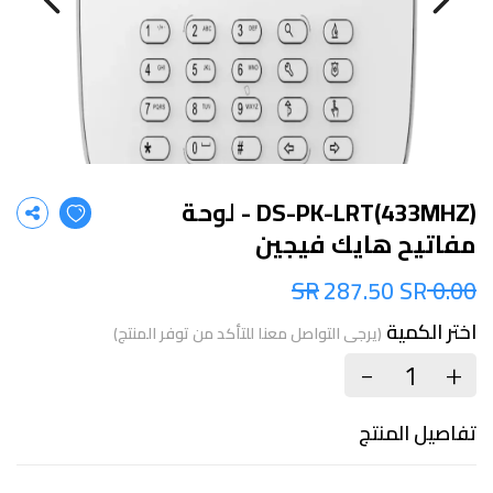
DS-PK-LRT(433MHZ) - لوحة
مفاتيح هايك فيجين
287.50 SR
0.00 SR
اختر الكمية
(يرجى التواصل معنا للتأكد من توفر المنتج)
+
-
تفاصيل المنتج