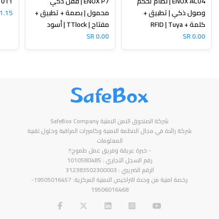
ENOX AC04 | نظام تحكم
ENOX P7 | قفل ذكي
N-1011
وصول ذكي | تطبيق +
محمول | بصمة + تطبيق +
1.15 SR
كلمة + RFID | Tuya
مفتاح | TTlock | أسود
0.00 SR
0.00 SR
SafeBox
شركة الصندوق الامن الامنية SafeBox Company
شركة رائدة في مجال الانظمة الامنية وكاميرات المراقبة وحلول تقنية
المعلومات
- خبرة عريقة وفريق عمل طموح!!
رقم السجل التجاري : 1010580485
الرقم الضريبي : 312383502300003
رخصة امنية من وحدة التراخيص الامنية المركزية: 19505016457-
19506016468