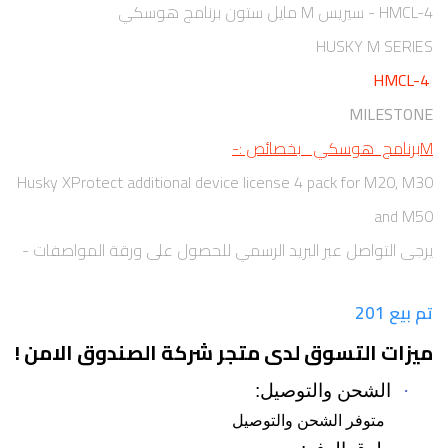
HMCL-4 - سيريس M مايل ستون برنامج هوسكي
HUSKY M SERIES
HMCL-4
MILESTONE
Mبرنامج هوسكي بخصائص :-
Husky XProtect additional device license 4 pack for M20, M30
and M50
يرجى التواصل عبر البريد الرسمي للحصول على ورقة المواصفات -
تم بيع 201
ميزات التسوق لدى متجر شركة الصندوق الامن !
·
الشحن والتوصيل:
متوفر الشحن والتوصيل