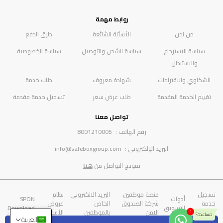
روابط مهمة
من نحن
الأسئلة الشائعة
طرق الدفع
سياسة الاسترجاع
سياسة الشحن والتوصيل
سياسة الخصوصية
والاستبدال
الشكاوي والاقتراحات
شهادة معروف
طلب خدمة
تقييم الخدمة المقدمة
طلب عرض سعر
تسجيل خدمة مقدمة
تواصل معنا
رقم الهاتف :
8001210005
البريد الإلكتروني :
info@safeboxgroup.com
نموذج التواصل من
هنا
تسجيل
منصة موظفين
البريد الالكتروني
نظام
أدوات
SPON
خدمة
شركة الصندوق
الخاص
عروض
التسويق
Download
مقدمة
الامن
بالموظفين
الأسعار
العربية