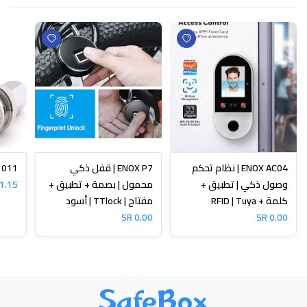
ENOX AC04 | نظام تحكم
ENOX P7 | قفل ذكي
N-1011
وصول ذكي | تطبيق +
محمول | بصمة + تطبيق +
1.15 SR
كلمة + RFID | Tuya
مفتاح | TTlock | أسود
0.00 SR
0.00 SR
SafeBox