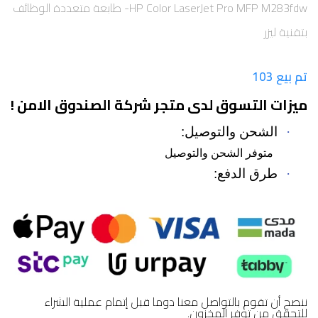
HP Color LaserJet Pro MFP M283fdw- طابعة متعددة الوظائف
بتقنية ليزر
تم بيع 103
ميزات التسوق لدى متجر شركة الصندوق الامن !
·
الشحن والتوصيل:
متوفر الشحن والتوصيل
·
طرق الدفع:
ننصح أن تقوم بالتواصل معنا دوما قبل إتمام عملية الشراء
للتحقق من توفر المخزون.