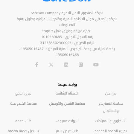
شركة الصندوق الامن الامنية SafeBox Company
شركة رائدة في مجال الانظمة الامنية وكاميرات المراقبة وحلول تقنية
المعلومات
- خبرة عريقة وفريق عمل طموح!!
رقم السجل التجاري : 1010580485
الرقم الضريبي : 312383502300003
رخصة امنية من وحدة التراخيص الامنية المركزية: 19505016457-
19506016468
روابط مهمة
من نحن
الأسئلة الشائعة
طرق الدفع
سياسة الاسترجاع
سياسة الشحن والتوصيل
سياسة الخصوصية
والاستبدال
الشكاوي والاقتراحات
شهادة معروف
طلب خدمة
تقييم الخدمة المقدمة
طلب عرض سعر
تسجيل خدمة مقدمة