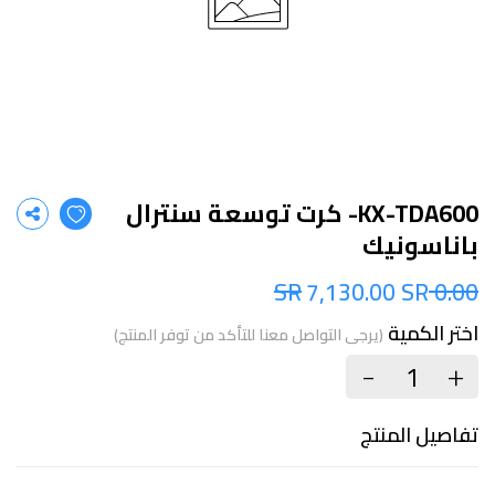
KX-TDA600- كرت توسعة سنترال
باناسونيك
7,130.00 SR
0.00 SR
اختر الكمية
(يرجى التواصل معنا للتأكد من توفر المنتج)
+
-
تفاصيل المنتج