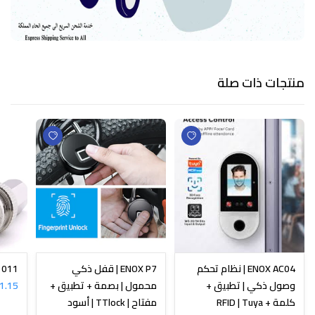
منتجات ذات صلة
ENOX AC04 | نظام تحكم
ENOX P7 | قفل ذكي
N-1011
وصول ذكي | تطبيق +
محمول | بصمة + تطبيق +
1.15 SR
كلمة + RFID | Tuya
مفتاح | TTlock | أسود