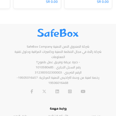
0.00 SR
0.00 SR
SafeBox
شركة الصندوق الامن الامنية SafeBox Company
شركة رائدة في مجال الانظمة الامنية وكاميرات المراقبة وحلول تقنية
المعلومات
- خبرة عريقة وفريق عمل طموح!!
رقم السجل التجاري : 1010580485
الرقم الضريبي : 312383502300003
رخصة امنية من وحدة التراخيص الامنية المركزية: 19505016457-
19506016468
روابط مهمة