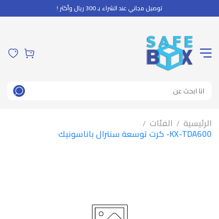
توصيل مجاني عند الشراء بـ 300 ريال وأكثر !
الرئيسية
الفئات
/
/
KX-TDA600- كرت توسعة سنترال باناسونيك