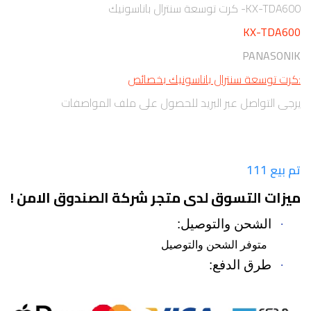
KX-TDA600- كرت توسعة سنترال باناسونيك
KX-TDA600
PANASONIK
:كرت توسعة سنترال باناسونيك بخصائص
يرجى التواصل عبر البريد للحصول على ملف المواصفات
تم بيع 111
ميزات التسوق لدى متجر شركة الصندوق الامن !
·
الشحن والتوصيل:
متوفر الشحن والتوصيل
·
طرق الدفع: