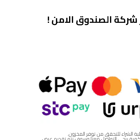
شركة الصندوق الامن !
ية الشراء للتحقق من توفر المخزون.
تج بقيمة 0 ريال او نفاذ الكمية يرجى التواصل معنا وسوف يتم تقديم عرض