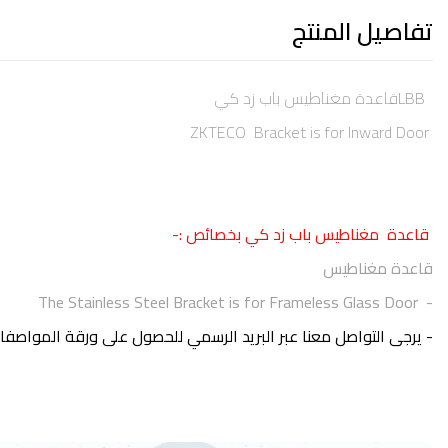
تفاصيل المنتج
LBBقاعدة مغناطيس باب زد كي
ZKTECO Bracket is for Inward Door
قاعدة مغناطيس باب زد كي بخصائص
:-
قاعدة مغناطيس
The Stainless Steel Bracket is for Frameless Glass Door
-
- يرجى التواصل معنا عبر البريد الرسمي للحصول على ورقة المواصفا