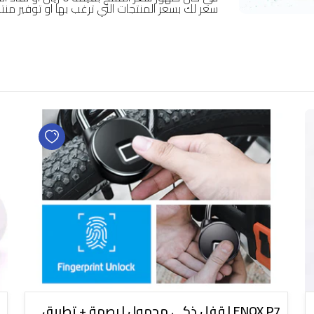
سعر لك بسعر المنتجات التي ترغب بها او توفير منتج
ENOX P7 | قفل ذكي محمول | بصمة + تطبيق