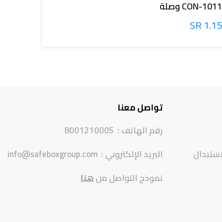
CON-1011 وصلة
CON-1012 
1.15 SR
1.15 SR
تواصل معنا
رقم الهاتف :
8001210005
استبدال
البريد الإلكتروني :
info@safeboxgroup.com
نموذج التواصل من
هنا