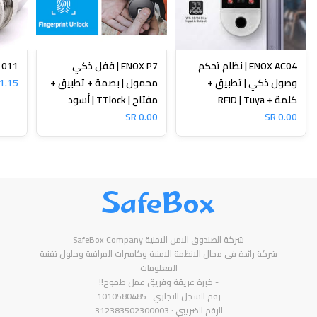
ENOX AC04 | نظام تحكم
ENOX P7 | قفل ذكي
N-1011
وصول ذكي | تطبيق +
محمول | بصمة + تطبيق +
1.15 SR
كلمة + RFID | Tuya
مفتاح | TTlock | أسود
0.00 SR
0.00 SR
SafeBox
شركة الصندوق الامن الامنية SafeBox Company
شركة رائدة في مجال الانظمة الامنية وكاميرات المراقبة وحلول تقنية
المعلومات
- خبرة عريقة وفريق عمل طموح!!
رقم السجل التجاري : 1010580485
الرقم الضريبي : 312383502300003