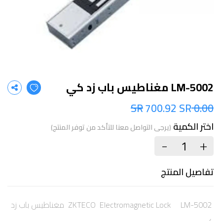
LM-5002 مغناطيس باب زد كي
700.92 SR
0.00 SR
اختر الكمية
(يرجى التواصل معنا للتأكد من توفر المنتج)
+
-
تفاصيل المنتج
ZKTECO Electromagnetic Lock LM-5002 مغناطيس باب زد