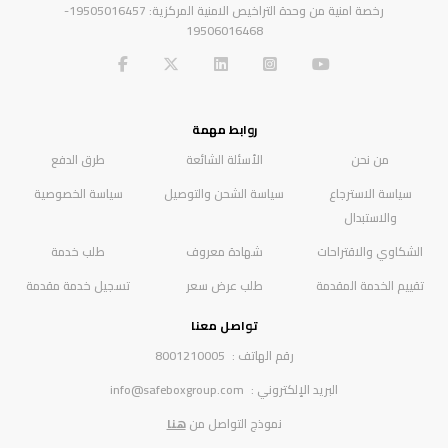
رخصة امنية من وحدة التراخيص الامنية المركزية: 19505016457-
19506016468
روابط مهمة
من نحن
الأسئلة الشائعة
طرق الدفع
سياسة الاسترجاع
سياسة الشحن والتوصيل
سياسة الخصوصية
والاستبدال
الشكاوي والاقتراحات
شهادة معروف
طلب خدمة
تقييم الخدمة المقدمة
طلب عرض سعر
تسجيل خدمة مقدمة
تواصل معنا
رقم الهاتف :
8001210005
البريد الإلكتروني :
info@safeboxgroup.com
نموذج التواصل من
هنا