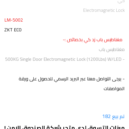
كي
Electromagnetic Lock
LM-5002
ZKT ECO
مغناطيس باب زد كي بخصائص
:-
مغناطيس باب
500KG Single Door Electromagnetic Lock (1200Lbs) W/LED
-
- يرجى التواصل معنا عبر البريد الرسمي للحصول على ورقة
المواصفات
تم بيع 182
ميزات التسوق لدى متجر شركة الصندوق الامن !