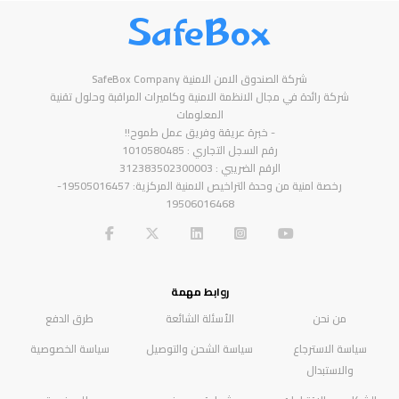
SafeBox
شركة الصندوق الامن الامنية SafeBox Company
شركة رائدة في مجال الانظمة الامنية وكاميرات المراقبة وحلول تقنية
المعلومات
- خبرة عريقة وفريق عمل طموح!!
رقم السجل التجاري : 1010580485
الرقم الضريبي : 312383502300003
رخصة امنية من وحدة التراخيص الامنية المركزية: 19505016457-
19506016468
روابط مهمة
من نحن
الأسئلة الشائعة
طرق الدفع
سياسة الاسترجاع
سياسة الشحن والتوصيل
سياسة الخصوصية
والاستبدال