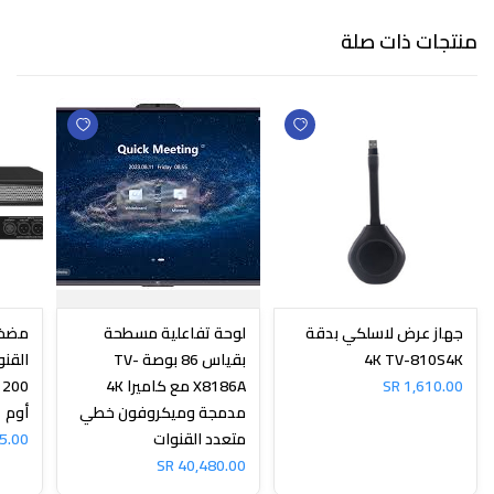
منتجات ذات صلة
جهاز عرض لاسلكي بدقة
لوحة تفاعلية مسطحة
مضخم
4K TV-810S4K
بقياس 86 بوصة TV-
1,610.00 SR
X8186A مع كاميرا 4K
مدمجة وميكروفون خطي
أوم
متعدد القنوات
.00 SR
40,480.00 SR