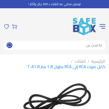
توصيل مجاني عند الشراء بـ 300 ريال وأكثر !
الرئيسية
الفئات
/
/
كابل صوت RCA إلى RCA بطول 1.8 متر T-A1.8