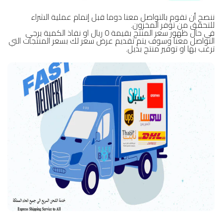
ننصح أن تقوم بالتواصل معنا دوما قبل إتمام عملية الشراء
للتحقق من توفر المخزون.
في حال ظهور سعر المنتج بقيمة 0 ريال او نفاذ الكمية يرجى
التواصل معنا وسوف يتم تقديم عرض سعر لك بسعر المنتجات التي
ترغب بها او توفير منتج بديل.