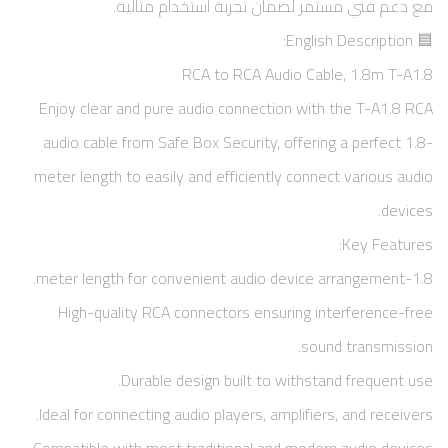
مع دعم فني مستمر لضمان تجربة استخدام مثالية.
🟦 English Description:
RCA to RCA Audio Cable, 1.8m T-A1.8
Enjoy clear and pure audio connection with the T-A1.8 RCA
audio cable from Safe Box Security, offering a perfect 1.8-
meter length to easily and efficiently connect various audio
devices.
Key Features:
1.8-meter length for convenient audio device arrangement.
High-quality RCA connectors ensuring interference-free
sound transmission.
Durable design built to withstand frequent use.
Ideal for connecting audio players, amplifiers, and receivers.