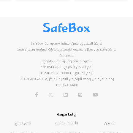
SafeBox
شركة الصندوق الامن الامنية SafeBox Company
شركة رائدة في مجال الانظمة الامنية وكاميرات المراقبة وحلول تقنية
المعلومات
- خبرة عريقة وفريق عمل طموح!!
رقم السجل التجاري : 1010580485
الرقم الضريبي : 312383502300003
رخصة امنية من وحدة التراخيص الامنية المركزية: 19505016457-
19506016468
روابط مهمة
من نحن
الأسئلة الشائعة
طرق الدفع