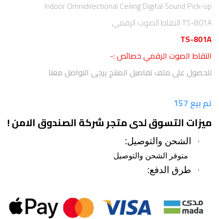
Indoor Omnidirectional Ceiling Digital Sound Pick-up
TS-801A التقاط الصوت الرقمي
TS-801A
التقاط الصوت الرقمي خصائص :-
للحصول على ملف تفاصيل المنتج يرجى التواصل معنا
تم بيع 157
ميزات التسوق لدى متجر شركة الصندوق الامن !
·
الشحن والتوصيل:
متوفر الشحن والتوصيل
·
طرق الدفع: