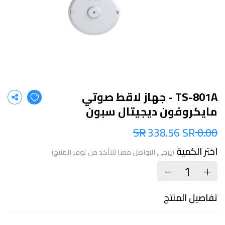
TS-801A - جهاز لاقط صوتي
مايكروفون ديجيتال سبون
338.56 SR
0.00 SR
اختر الكمية
(يرجى التواصل معنا للتأكد من توفر المنتج)
+
-
تفاصيل المنتج