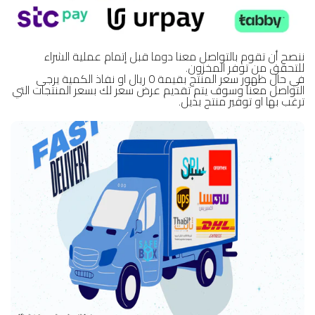
ننصح أن تقوم بالتواصل معنا دوما قبل إتمام عملية الشراء
للتحقق من توفر المخزون.
في حال ظهور سعر المنتج بقيمة 0 ريال او نفاذ الكمية يرجى
التواصل معنا وسوف يتم تقديم عرض سعر لك بسعر المنتجات التي
ترغب بها او توفير منتج بديل.