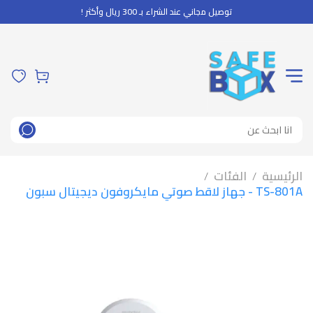
توصيل مجاني عند الشراء بـ 300 ريال وأكثر !
الرئيسية
الفئات
/
/
TS-801A - جهاز لاقط صوتي مايكروفون ديجيتال سبون