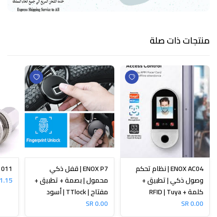
منتجات ذات صلة
ENOX AC04 | نظام تحكم
ENOX P7 | قفل ذكي
N-1011
وصول ذكي | تطبيق +
محمول | بصمة + تطبيق +
1.15 SR
كلمة + RFID | Tuya
مفتاح | TTlock | أسود
0.00 SR
0.00 SR