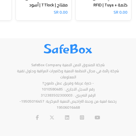
كلمة + RFID | Tuya
مفتاح | TTlock | أسود
0.00 SR
0.00 SR
SafeBox
شركة الصندوق الامن الامنية SafeBox Company
شركة رائدة في مجال الانظمة الامنية وكاميرات المراقبة وحلول تقنية
المعلومات
- خبرة عريقة وفريق عمل طموح!!
رقم السجل التجاري : 1010580485
الرقم الضريبي : 312383502300003
رخصة امنية من وحدة التراخيص الامنية المركزية: 19505016457-
19506016468