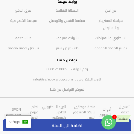
روابط مهمة
من نحن
الأسئلة الشائعة
طرق الدفع
سياسة الاسترجاع
سياسة الشحن والتوصيل
سياسة الخصوصية
والاستبدال
الشكاوي والاقتراحات
شهادة معروف
طلب خدمة
تقييم الخدمة المقدمة
طلب عرض سعر
تسجيل خدمة مقدمة
تواصل معنا
رقم الهاتف :
8001210005
البريد الإلكتروني :
info@safeboxgroup.com
نموذج التواصل من
هنا
تسجيل
منصة موظفين
البريد الالكتروني
نظام
أدوات
SPON
خدمة
شركة الصندوق
الخاص
عروض
التسويق
Download
مقدمة
الامن
بالموظفين
الأسعار
العربية
اضافة الى السلة
© Copyright 2025
شركة الصندوق الامن