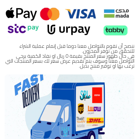
ننصح أن تقوم بالتواصل معنا دوما قبل إتمام عملية الشراء
للتحقق من توفر المخزون.
في حال ظهور سعر المنتج بقيمة 0 ريال او نفاذ الكمية يرجى
التواصل معنا وسوف يتم تقديم عرض سعر لك بسعر المنتجات التي
ترغب بها او توفير منتج بديل.