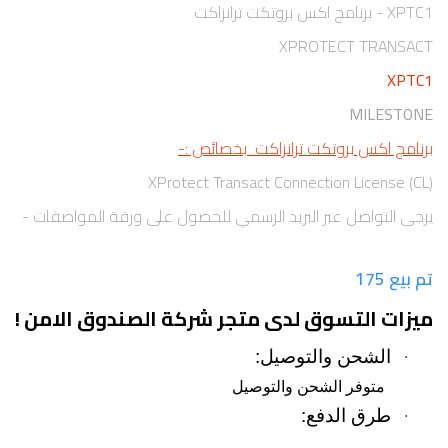
XPTC1 - برنامج اكس بروتكت ترانزاكت
XPROTECT TRANSACT
XPTC1
MILESTONE
برنامج اكس بروتكت ترانزاكت بخصائص :-
XProtect Transact Connection License (CL)
يرجى التواصل عبر البريد الرسمي للحصول على ورقة المواصفات -
تم بيع 175
ميزات التسوق لدى متجر شركة الصندوق الامن !
·
الشحن والتوصيل:
متوفر الشحن والتوصيل
·
طرق الدفع: