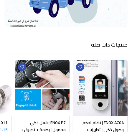
منتجات ذات صلة
ENOX AC04 | نظام تحكم
ENOX P7 | قفل ذكي
N-1011
وصول ذكي | تطبيق +
محمول | بصمة + تطبيق +
1.15 SR